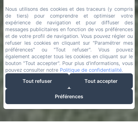
Nous utilisons des cookies et des traceurs (y compris
de tiers) pour comprendre et optimiser votre
expérience de navigation et pour diffuser des
messages publicitaires en fonction de vos préférences
et de votre profil de navigation. Vous pouvez régler ou
refuser les cookies en cliquant sur "Paramétrer mes
préférences" ou "Tout refuser". Vous pouvez
également accepter tous les cookies en cliquant sur le
bouton "Tout accepter". Pour plus d'informations, vous
pouvez consulter notre
Politique de confidentialité
.
Tout refuser
Tout accepter
Préférences