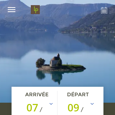
ARRIVÉE
DÉPART
07
09
/
/