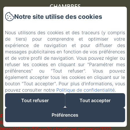
CHAMBRES
Notre site utilise des cookies
AUTOUR
Nous utilisons des cookies et des traceurs (y compris
CONTACT
de tiers) pour comprendre et optimiser votre
expérience de navigation et pour diffuser des
POLITIQUE DE CONFIDENTIALITÉ
messages publicitaires en fonction de vos préférences
et de votre profil de navigation. Vous pouvez régler ou
INFORMATIONS LÉGALES
refuser les cookies en cliquant sur "Paramétrer mes
préférences" ou "Tout refuser". Vous pouvez
INFORMATIONS SUR LES COOKIES
également accepter tous les cookies en cliquant sur le
bouton "Tout accepter". Pour plus d'informations, vous
pouvez consulter notre
Politique de confidentialité
.
Tout refuser
Tout accepter
Préférences
Failed to load BookingEngine/index: Loading chunk 1322
failed. (missing:
https://d1cmur5l0xva3h.cloudfront.net/packs/1322-