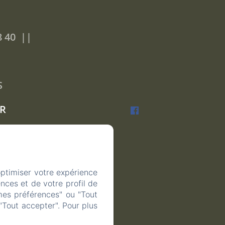
8 40
S
R
optimiser votre expérience
nces et de votre profil de
mes préférences" ou "Tout
"Tout accepter". Pour plus