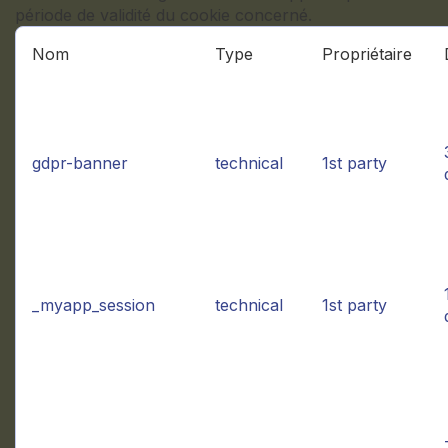
période de validité du cookie concerné.
Nom
Type
Propriétaire
gdpr-banner
technical
1st party
_myapp_session
technical
1st party